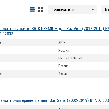
салон резиновые SRTK PREMIUM для Zaz Vida (2012-2016) №
2G.02033
ль
SRTK
Россия
PR.Z.VID.12G.02033
Резина
ов
4-6 см
салон полимерные Element Заз Sens (2002-2019) № NLC.68.