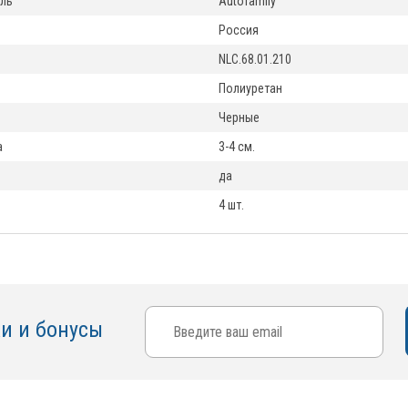
ль
Autofamily
Россия
NLC.68.01.210
Полиуретан
Черные
а
3-4 см.
да
4 шт.
ки и бонусы