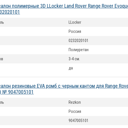
салон полимерные 3D LLocker Land Rover Range Rover Evoqu
232020101
ль
LLocker
Россия
0232020101
Полиуретан
ов
3-4 см.
да
салон резиновые EVA ромб с черным кантом для Range Rov
) № 9047005101
ль
Rezkon
Россия
9047005101