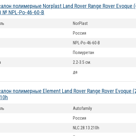
салон полимерные Norplast Land Rover Range Rover Evoque
) № NPL-Po-46-60-B
ль
NorPlast
Россия
NPL-Po-46-60-B
Полиуретан
а
2.2-3.5 см.
да
салон полимерные Element Land Rover Range Rover Evoque 
210h
ль
Autofamily
Россия
NLC.28.13.210h