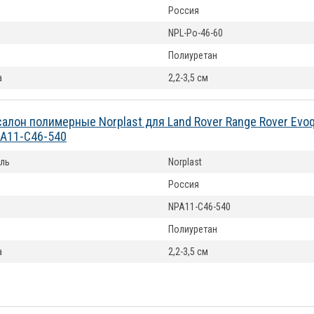
Россия
NPL-Po-46-60
Полиуретан
а
2,2-3,5 см
салон полимерные Norplast для Land Rover Range Rover Evo
PA11-C46-540
ль
Norplast
Россия
NPA11-C46-540
Полиуретан
а
2,2-3,5 см