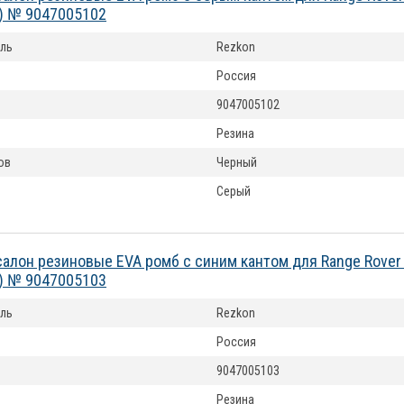
) № 9047005102
ль
Rezkon
Россия
9047005102
Резина
ов
Черный
Серый
салон резиновые EVA ромб с синим кантом для Range Rover
) № 9047005103
ль
Rezkon
Россия
9047005103
Резина