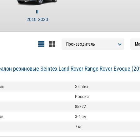
II
2018-2023
cалон резиновые Seintex Land Rover Range Rover Evoque (2
ль
Seintex
Россия
85322
ов
3-4 см.
7 кг.