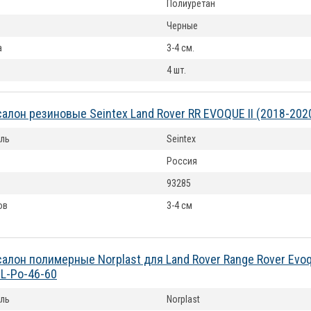
Полиуретан
Черные
а
3-4 см.
4 шт.
cалон резиновые Seintex Land Rover RR EVOQUE II (2018-20
ль
Seintex
Россия
93285
ов
3-4 см
салон полимерные Norplast для Land Rover Range Rover Evo
L-Po-46-60
ль
Norplast