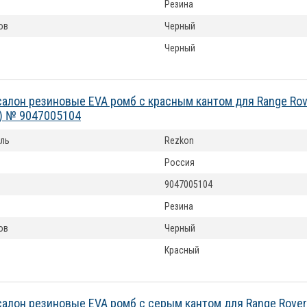
Резина
ов
Черный
Черный
салон резиновые EVA ромб с красным кантом для Range Rov
) № 9047005104
ль
Rezkon
Россия
9047005104
Резина
ов
Черный
Красный
салон резиновые EVA ромб с серым кантом для Range Rover