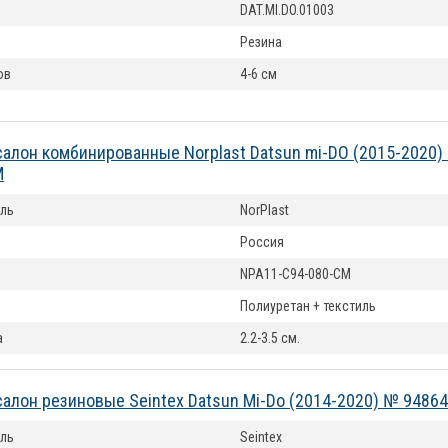
DAT.MI.DO.01003
Резина
ов
4-6 см
салон комбинированные Norplast Datsun mi-DO (2015-2020)
M
ль
NorPlast
Россия
NPA11-C94-080-CM
Полиуретан + текстиль
а
2.2-3.5 см.
cалон резиновые Seintex Datsun Mi-Do (2014-2020) № 94864
ль
Seintex