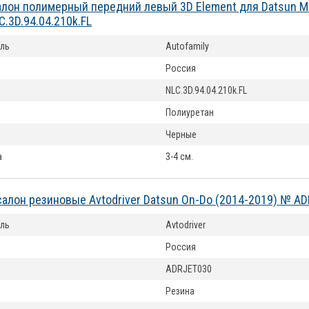
алон полимерный передний левый 3D Element для Datsun Mi
C.3D.94.04.210k.FL
ль
Autofamily
Россия
NLC.3D.94.04.210k.FL
Полиуретан
Черные
а
3-4 см.
салон резиновые Avtodriver Datsun On-Do (2014-2019) № A
ль
Avtodriver
Россия
ADRJET030
Резина