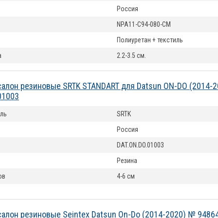
Россия
NPA11-C94-080-CM
Полиуретан + текстиль
а
2.2-3.5 см.
салон резиновые SRTK STANDART для Datsun ON-DO (2014-
01003
ль
SRTK
Россия
DAT.ON.DO.01003
Резина
ов
4-6 см
cалон резиновые Seintex Datsun On-Do (2014-2020) № 9486