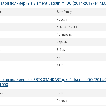
салон полимерные Element Datsun mi-DO (2014-2019) № NLC
ль
Autofamily
Россия
NLC.94.02.210k
Полиуретан
Чёрный
а
3-4 см.
да
4 шт.
салон полимерные SRTK STANDART для Datsun mi-DO (2014-
01003
ль
SRTK
Россия