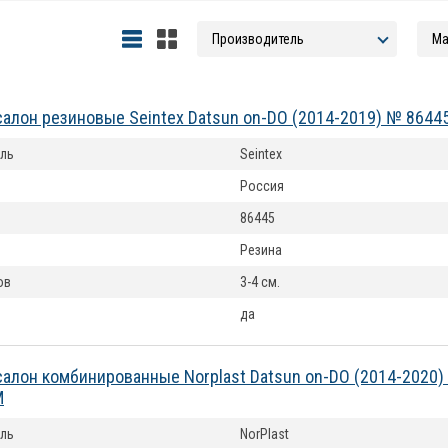
салон резиновые Seintex Datsun on-DO (2014-2019) № 8644
ль
Seintex
Россия
86445
Резина
ов
3-4 см.
да
салон комбинированные Norplast Datsun on-DO (2014-2020
M
ль
NorPlast