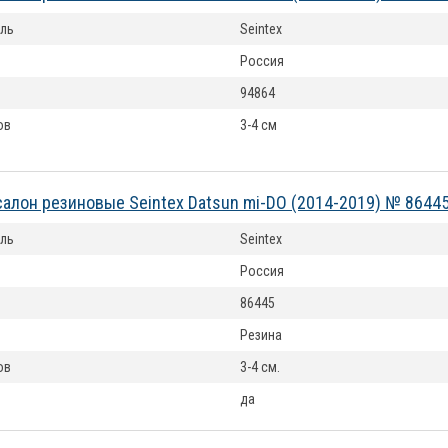
ль
Seintex
Россия
94864
ов
3-4 см
салон резиновые Seintex Datsun mi-DO (2014-2019) № 8644
ль
Seintex
Россия
86445
Резина
ов
3-4 см.
да