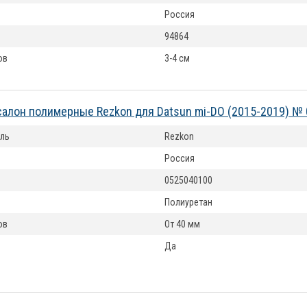
Россия
94864
ов
3-4 см
салон полимерные Rezkon для Datsun mi-DO (2015-2019) №
ль
Rezkon
Россия
0525040100
Полиуретан
ов
От 40 мм
Да