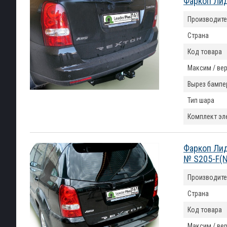
Фаркоп Лид
Производите
Страна
Код товара
Максим / вер
Вырез бампе
Тип шара
Комплект эл
Фаркоп Лид
№ S205-F(N
Производите
Страна
Код товара
Максим / вер