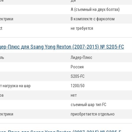
ра
Да
А (съемный на двух болтах)
ектрики
В комплекте с фаркопом
ct
не требуется
ер-Плюс для Ssang Yong Rexton (2007-2015) № S205-FC
ль
Лидер-Плюс
Россия
S205-FC
т нагрузка на шар
1200/50
ра
нет
съемный шар тип FС
ектрики
приобретается отдельно