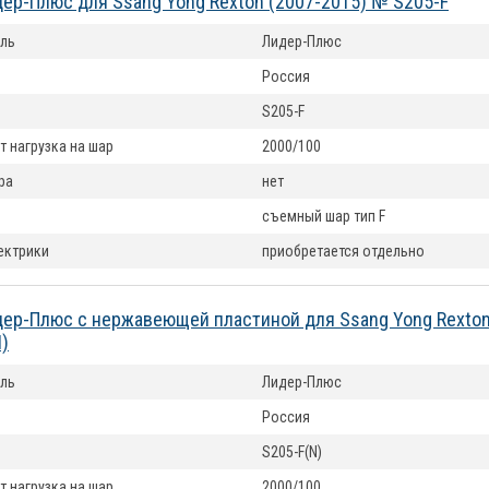
ер-Плюс для Ssang Yong Rexton (2007-2015) № S205-F
ль
Лидер-Плюс
Россия
S205-F
т нагрузка на шар
2000/100
ра
нет
съемный шар тип F
ектрики
приобретается отдельно
ер-Плюс с нержавеющей пластиной для Ssang Yong Rexton
)
ль
Лидер-Плюс
Россия
S205-F(N)
т нагрузка на шар
2000/100