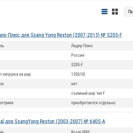
ер-Плюс для Ssang Yong Rexton (2007-2015) № S205-F
ль
Лидер-Плюс
Россия
S205-F
т нагрузка на шар
1200/50
ра
нет
съемный шар тип F
ектрики
приобретается отдельно
al для SsangYong Rexton (2003-2007) № 6405-A
ль
Bosal-ORIS