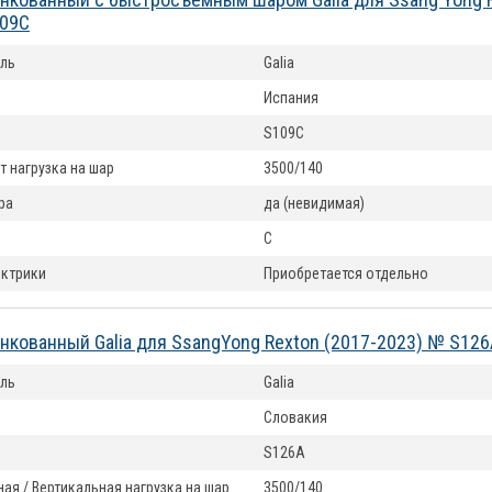
109C
ль
Galia
Испания
S109C
т нагрузка на шар
3500/140
ра
да (невидимая)
C
ектрики
Приобретается отдельно
нкованный Galia для SsangYong Rexton (2017-2023) № S126
ль
Galia
Словакия
S126A
ая / Вертикальная нагрузка на шар
3500/140