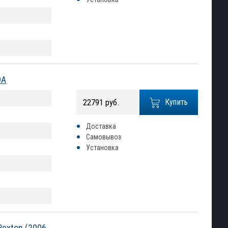
9A
22791 руб.
Купить
Доставка
Самовывоз
Установка
exton (2006-