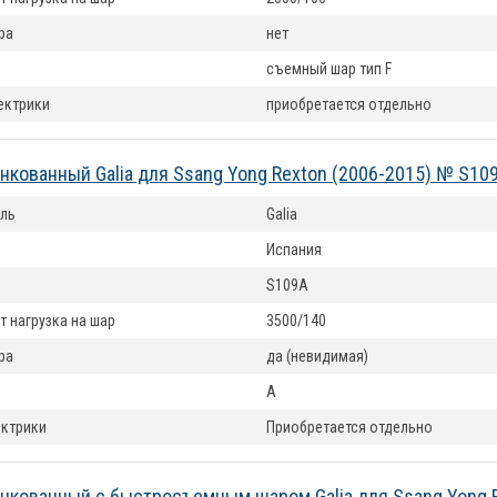
ра
нет
съемный шар тип F
ектрики
приобретается отдельно
нкованный Galia для Ssang Yong Rexton (2006-2015) № S10
ль
Galia
Испания
S109A
т нагрузка на шар
3500/140
ра
да (невидимая)
A
ектрики
Приобретается отдельно
нкованный с быстросъемным шаром Galia для Ssang Yong R