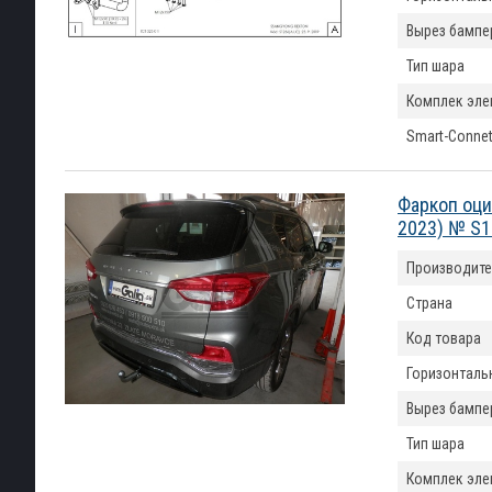
Вырез бампе
Тип шара
Комплек эле
Smart-Conne
Фаркоп оци
2023) № S
Производите
Страна
Код товара
Горизонтальн
Вырез бампе
Тип шара
Комплек эле