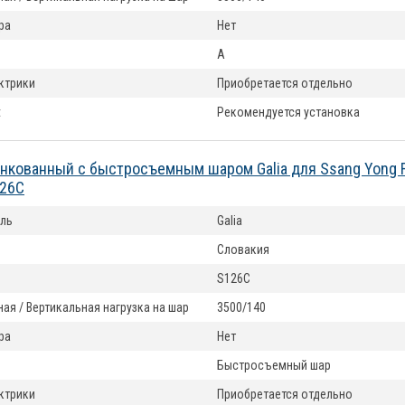
ра
Нет
A
ктрики
Приобретается отдельно
t
Рекомендуется установка
нкованный с быстросъемным шаром Galia для Ssang Yong R
126C
ль
Galia
Словакия
S126C
ая / Вертикальная нагрузка на шар
3500/140
ра
Нет
Быстросъемный шар
ктрики
Приобретается отдельно