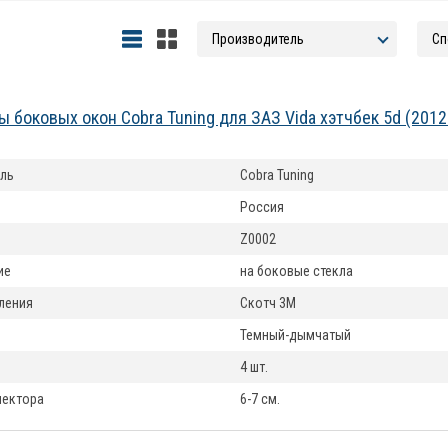
 боковых окон Cobra Tuning для ЗАЗ Vida хэтчбек 5d (201
ль
Cobra Tuning
Россия
Z0002
ие
на боковые стекла
ления
Скотч 3М
Темный-дымчатый
4 шт.
лектора
6-7 см.