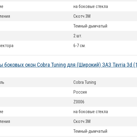
ие
на боковые стекла
ления
Скотч 3М
Темный-дымчатый
2 шт.
лектора
6-7 см.
 боковых окон Cobra Tuning для (Широкий) ЗАЗ Tavria 3d 
ль
Cobra Tuning
Россия
Z0006
ие
на боковые стекла
ления
Скотч 3М
Темный-дымчатый