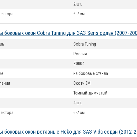
2 шт.
лектора
6-7 см.
 боковых окон Cobra Tuning для ЗАЗ Sens седан (2007-20
ль
Cobra Tuning
Россия
Z0004
ие
на боковые стекла
ления
Скотч 3М
Темный-дымчатый
4 шт.
лектора
6-7 см.
 боковых окон вставные Heko для ЗАЗ Vida седан (2012-