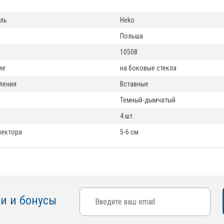
ль
Heko
Польша
10508
ие
на боковые стекла
ления
Вставные
Темный-дымчатый
4 шт.
лектора
5-6 см.
ки и бонусы