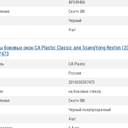
AFV49406
ления
Скотч 3М
Черный
4 шт
 боковых окон CA Plastic Classic для SsangYong Rexton (2
7473
ль
CA Plastic
Россия
2010030307473
ие
на боковые стекла
ления
Скотч 3М
Черный полупрозрачный
4 шт.