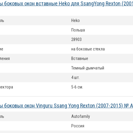
 боковых окон вставные Heko для SsangYong Rexton (200
ль
Heko
Польша
28903
ие
на боковые стекла
ления
Вставные
Темный-дымчатый
4 шт.
лектора
5-6 см.
 боковых окон Vinguru Ssang Yong Rexton (2007-2015) № 
ль
Autofamily
Россия