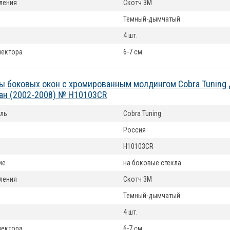
ления
Скотч 3М
Темный-дымчатый
4 шт.
лектора
6-7 см.
 боковых окон с хромированным молдингом Cobra Tuning 
ан (2002-2008) № H10103CR
ль
Cobra Tuning
Россия
H10103CR
ие
на боковые стекла
ления
Скотч 3М
Темный-дымчатый
4 шт.
лектора
6-7 см.