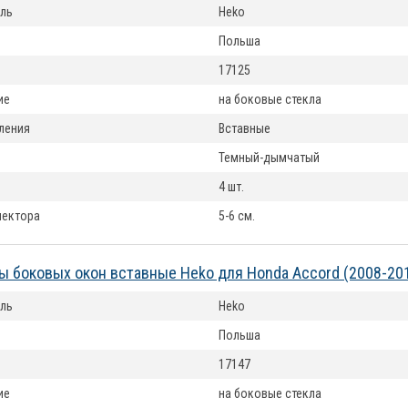
ль
Heko
Польша
17125
ие
на боковые стекла
ления
Вставные
Темный-дымчатый
4 шт.
лектора
5-6 см.
 боковых окон вставные Heko для Honda Accord (2008-20
ль
Heko
Польша
17147
ие
на боковые стекла