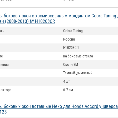
 боковых окон с хромированным молдингом Cobra Tuning 
ан (2008-2013) № H10208CR
ль
Cobra Tuning
Россия
H10208CR
ие
на боковые стекла
ления
Скотч 3М
Темный-дымчатый
4 шт.
лектора
6-7 см.
 боковых окон вставные Heko для Honda Accord универса
125