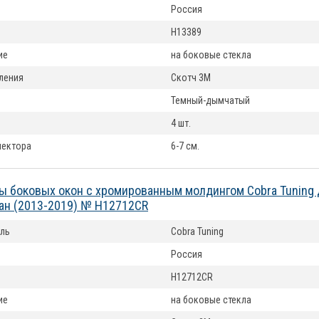
Россия
H13389
ие
на боковые стекла
ления
Скотч 3М
Темный-дымчатый
4 шт.
лектора
6-7 см.
 боковых окон с хромированным молдингом Cobra Tuning 
ан (2013-2019) № H12712CR
ль
Cobra Tuning
Россия
H12712CR
ие
на боковые стекла