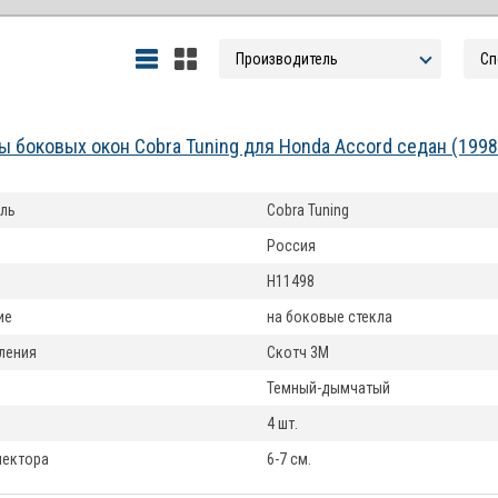
 боковых окон Cobra Tuning для Honda Accord седан (199
ль
Cobra Tuning
Россия
H11498
ие
на боковые стекла
ления
Скотч 3М
Темный-дымчатый
4 шт.
лектора
6-7 см.