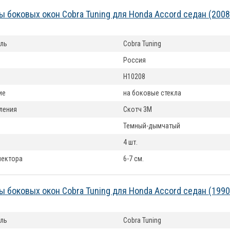
 боковых окон Cobra Tuning для Honda Accord седан (200
ль
Cobra Tuning
Россия
H10208
ие
на боковые стекла
ления
Скотч 3М
Темный-дымчатый
4 шт.
лектора
6-7 см.
 боковых окон Cobra Tuning для Honda Accord седан (199
ль
Cobra Tuning