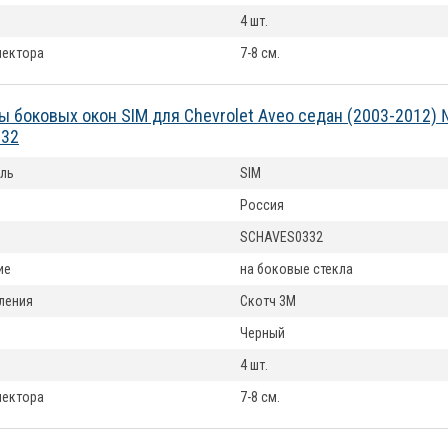
4 шт.
лектора
7-8 см.
 боковых окон SIM для Chevrolet Aveo седан (2003-2012)
32
ль
SIM
Россия
SCHAVES0332
ие
на боковые стекла
ления
Скотч 3М
Черный
4 шт.
лектора
7-8 см.