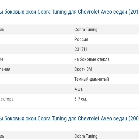
 боковых окон Cobra Tuning для Chevrolet Aveo седан (20
ль
Cobra Tuning
Россия
C31711
ие
на боковые стекла
ления
Скотч 3М
Темный-дымчатый
4 шт.
лектора
6-7 см.
 боковых окон Cobra Tuning для Chevrolet Aveo седан (20
ль
Cobra Tuning