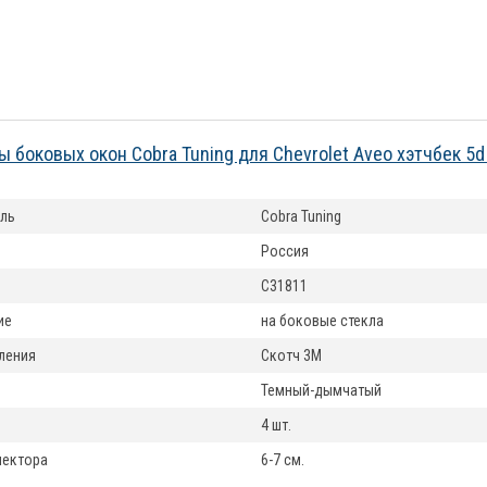
 боковых окон Cobra Tuning для Chevrolet Aveo хэтчбек 5d
ль
Cobra Tuning
Россия
C31811
ие
на боковые стекла
ления
Скотч 3М
Темный-дымчатый
4 шт.
лектора
6-7 см.