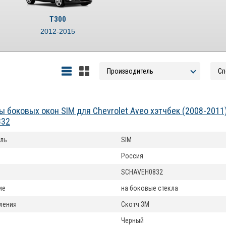
T300
2012-2015
 боковых окон SIM для Chevrolet Aveo хэтчбек (2008-2011
832
ль
SIM
Россия
SCHAVEH0832
ие
на боковые стекла
ления
Скотч 3М
Черный