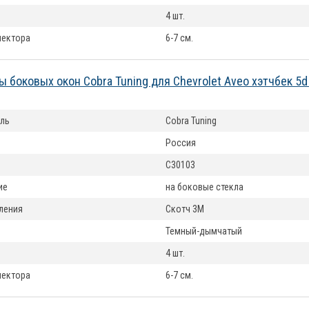
4 шт.
лектора
6-7 см.
 боковых окон Cobra Tuning для Chevrolet Aveo хэтчбек 5d
ль
Cobra Tuning
Россия
C30103
ие
на боковые стекла
ления
Скотч 3М
Темный-дымчатый
4 шт.
лектора
6-7 см.