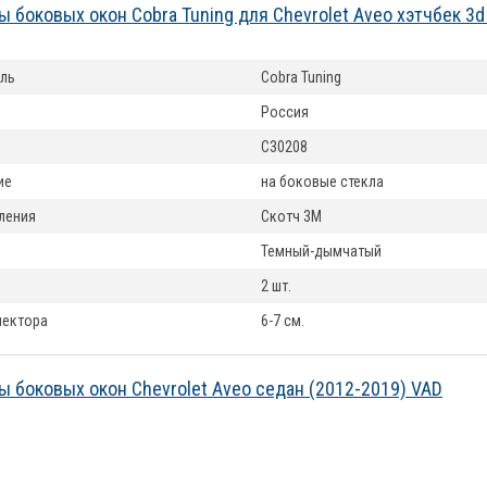
 боковых окон Cobra Tuning для Chevrolet Aveo хэтчбек 3d
ль
Cobra Tuning
Россия
C30208
ие
на боковые стекла
ления
Скотч 3М
Темный-дымчатый
2 шт.
лектора
6-7 см.
 боковых окон Chevrolet Aveo седан (2012-2019) VAD