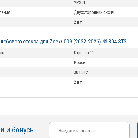
VP.251
ления
Двухсторонний скотч
2 шт.
лобового стекла для Zeekr 009 (2022-2026) № 304.ST2
ль
Стрелка 11
Россия
304.ST2
2 шт.
ки и бонусы