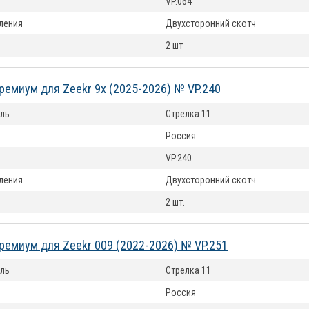
VP.064
ления
Двухсторонний скотч
2 шт
ремиум для Zeekr 9x (2025-2026) № VP.240
ль
Стрелка 11
Россия
VP.240
ления
Двухсторонний скотч
2 шт.
ремиум для Zeekr 009 (2022-2026) № VP.251
ль
Стрелка 11
Россия