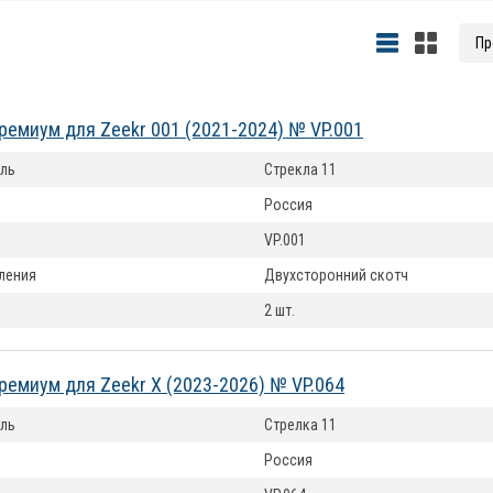
ремиум для Zeekr 001 (2021-2024) № VP.001
ль
Стрекла 11
Россия
VP.001
ления
Двухсторонний скотч
2 шт.
ремиум для Zeekr X (2023-2026) № VP.064
ль
Стрелка 11
Россия