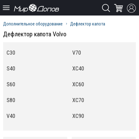
Дополнительное оборудование
Дефлектор капота
Дефлектор капота Volvo
C30
V70
S40
XC40
S60
XC60
S80
XC70
V40
XC90