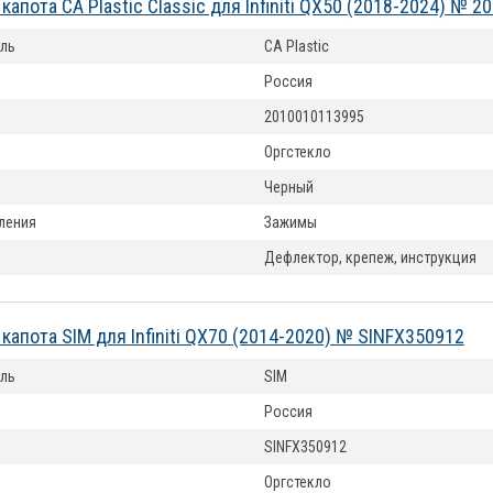
апота CA Plastic Classic для Infiniti QX50 (2018-2024) № 
ль
CA Plastic
Россия
2010010113995
Оргстекло
Черный
ления
Зажимы
Дефлектор, крепеж, инструкция
капота SIM для Infiniti QX70 (2014-2020) № SINFX350912
ль
SIM
Россия
SINFX350912
Оргстекло