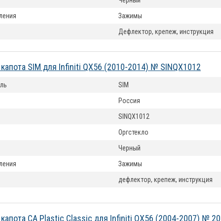
Черный
ления
Зажимы
Дефлектор, крепеж, инструкция
капота SIM для Infiniti QX56 (2010-2014) № SINQX1012
ль
SIM
Россия
SINQX1012
Оргстекло
Черный
ления
Зажимы
дефлектор, крепеж, инструкция
апота CA Plastic Classic для Infiniti QX56 (2004-2007) № 