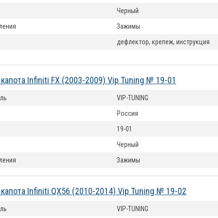
Черный
ления
Зажимы
дефлектор, крепеж, инструкция
апота Infiniti FX (2003-2009) Vip Tuning № 19-01
ль
VIP-TUNING
Россия
19-01
Черный
ления
Зажимы
апота Infiniti QX56 (2010-2014) Vip Tuning № 19-02
ль
VIP-TUNING