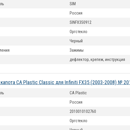
ль
SIM
Россия
SINFX350912
Оргстекло
Черный
ления
Зажимы
дефлектор, крепеж, инструкция
апота CA Plastic Classic для Infiniti FX35 (2003-2008) № 
ль
CA Plastic
Россия
2010010102760
Оргстекло