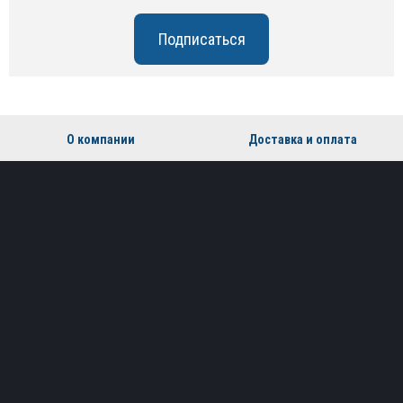
О компании
Доставка и оплата
Скидки
Производители
Партнеры
Контакты
Установка
Возврат
Пн - Пт: с 9:00 до 19:00
Сб: с 10:00 до 17:00
Воскресенье - выходной
+7 (495) 162-90-92
+7 (800) 250-01-76