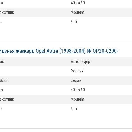
ка
40 на 60
окотник
Молния
ки
5шт.
иденья жаккард Opel Astra (1998-2004) № OP20-0200-
ль
Автолидер
Россия
обиля
седан
ка
40 на 60
окотник
Молния
ки
5шт.