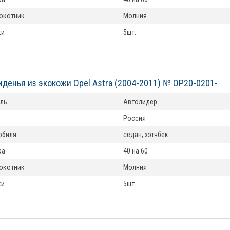
окотник
Молния
ки
5шт.
иденья из экокожи Opel Astra (2004-2011) № OP20-0201-
ль
Автолидер
Россия
обиля
седан, хэтчбек
ка
40 на 60
окотник
Молния
ки
5шт.