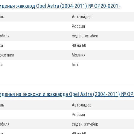
иденья жаккард Opel Astra (2004-2011) № OP20-0201-
ль
Автолидер
Россия
обиля
седан, хэтчбек
ка
40 на 60
окотник
Молния
ки
5шт.
иденья из экокожи и жаккарда Opel Astra (2004-2011) № OP
ль
Автолидер
Россия
обиля
седан, хэтчбек
ка
40 на 60