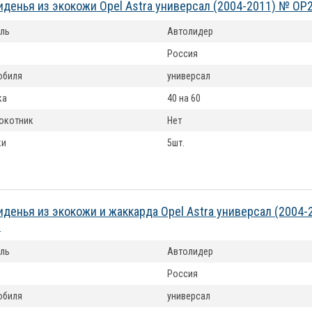
иденья из экокожи Opel Astra универсал (2004-2011) № OP
ль
Автолидер
Россия
обиля
универсал
ка
40 на 60
окотник
Нет
ки
5шт.
иденья из экокожи и жаккарда Opel Astra универсал (2004-
-
ль
Автолидер
Россия
обиля
универсал