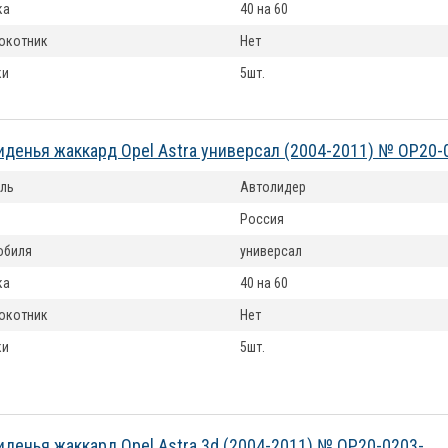
ка
40 на 60
окотник
Нет
ки
5шт.
иденья жаккард Opel Astra универсал (2004-2011) № OP20-
ль
Автолидер
Россия
обиля
универсал
ка
40 на 60
окотник
Нет
ки
5шт.
иденья жаккард Opel Astra 3d (2004-2011) № OP20-0203-