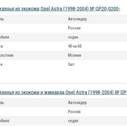
иденья из экокожи Opel Astra (1998-2004) № OP20-0200-
ль
Автолидер
Россия
обиля
седан
ка
40 на 60
окотник
Молния
ки
5шт.
иденья из экокожи и жаккарда Opel Astra (1998-2004) № OP
ль
Автолидер
Россия
обиля
седан