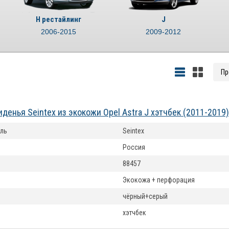
H рестайлинг
J
2006-2015
2009-2012
иденья Seintex из экокожи Opel Astra J хэтчбек (2011-2019
ль
Seintex
Россия
88457
Экокожа + перфорация
чёрный+серый
хэтчбек