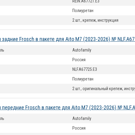
REIN.A67721.E3
Полиуретан
2 шт., крепеж, инструкция
 задние Frosch в пакете для Aito M7 (2023-2026) № NLF.A6
ль
Autofamily
Россия
NLF.A67725.E3
Полиуретан
2 шт., оригинальный крепеж, инст
 передние Frosch в пакете для Aito M7 (2023-2026) № NLF.
ль
Autofamily
Россия