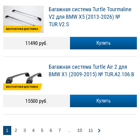
Багажная система Turtle Tourmaline
V2 для BMW X5 (2013-2026) №
TUR.V2.S
11490 руб.
Купить
Багажная система Turtle Air 2 для
BMW X1 (2009-2015) № TUR.A2.106.B
15500 руб.
Купить
1
2
3
4
5
6
7
...
10
11