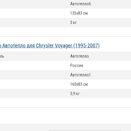
Автотепло6
135x83 см.
3 кг.
 Автотепло для Chrysler Voyager (1995-2007)
ль
Автотепло
Россия
Автотепло1
160x83 см.
3,9 кг.