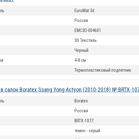
ль
EuroMat 3d
Россия
EMC3D-004601
3D Текстиль
Черный
ов
4-8 см
Термопластиковый подпятник
 в салон Boratex Ssang Yong Actyon (2010-2018) № BRTX-10
ль
Boratex
Россия
BRTX-1077
темно - серый