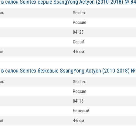
 в салон Seintex серые SsangYong Actyon (2010-2018) № 8
ль
Seintex
Россия
84125
Серый
ов
4-6 см.
 в салон Seintex бежевые SsangYong Actyon (2010-2018) №
ль
Seintex
Россия
84116
Бежевый
ов
4-6 см.