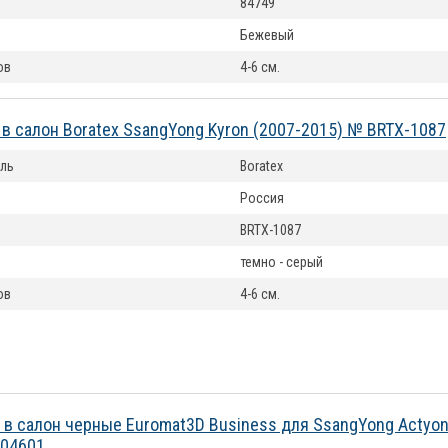
84749
Бежевый
ов
4-6 см.
 в салон Boratex SsangYong Kyron (2007-2015) № BRTX-1087
ль
Boratex
Россия
BRTX-1087
темно - серый
ов
4-6 см.
 в салон черные Euromat3D Business для SsangYong Actyon
04601