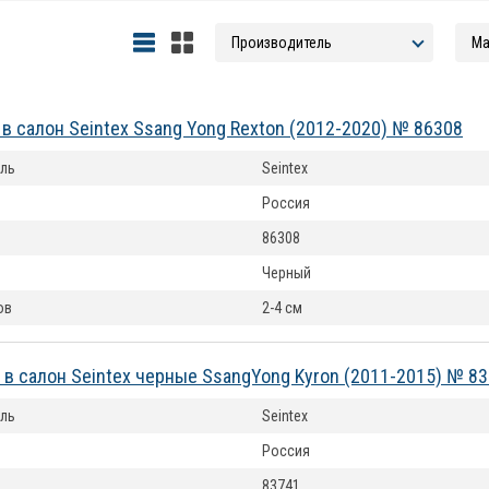
 в салон Seintex Ssang Yong Rexton (2012-2020) № 86308
ль
Seintex
Россия
86308
Черный
ов
2-4 см
 в салон Seintex черные SsangYong Kyron (2011-2015) № 8
ль
Seintex
Россия
83741