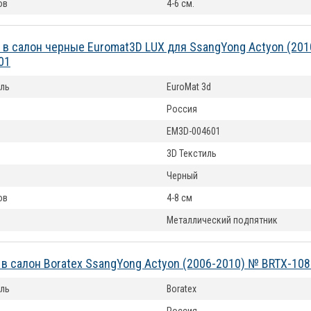
ов
4-6 см.
 в салон черные Euromat3D LUX для SsangYong Actyon (20
01
ль
EuroMat 3d
Россия
EM3D-004601
3D Текстиль
Черный
ов
4-8 см
Металлический подпятник
 в салон Boratex SsangYong Actyon (2006-2010) № BRTX-108
ль
Boratex