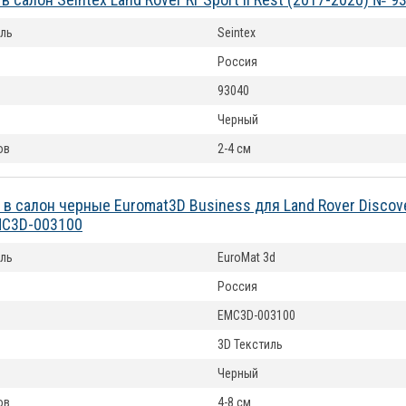
ль
Seintex
Россия
93040
Черный
ов
2-4 см
 в салон черные Euromat3D Business для Land Rover Disсov
MC3D-003100
ль
EuroMat 3d
Россия
EMC3D-003100
3D Текстиль
Черный
ов
4-8 см