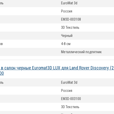
ль
EuroMat 3d
Россия
EM3D-003108
3D Текстиль
Черный
ов
4-8 см
Металлический подпятник
 в салон черные Euromat3D LUX для Land Rover Disсovery (
00
ль
EuroMat 3d
Россия
EM3D-003100
3D Текстиль