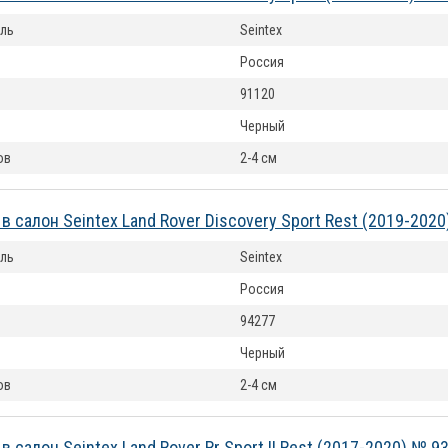
ль
Seintex
Россия
91120
Черный
ов
2-4 см
в салон Seintex Land Rover Discovery Sport Rest (2019-202
ль
Seintex
Россия
94277
Черный
ов
2-4 см
в салон Seintex Land Rover Rr Sport II Rest (2017-2020) № 9