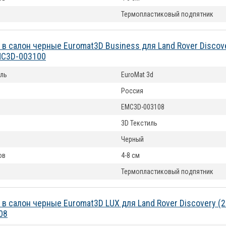
Термопластиковый подпятник
 в салон черные Euromat3D Business для Land Rover Disсov
MC3D-003100
ль
EuroMat 3d
Россия
EMC3D-003108
3D Текстиль
Черный
ов
4-8 см
Термопластиковый подпятник
 в салон черные Euromat3D LUX для Land Rover Disсovery (
08