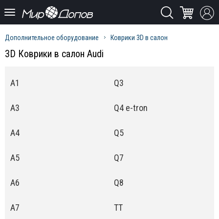
Дополнительное оборудование
Коврики 3D в салон
3D Коврики в салон Audi
A1
Q3
A3
Q4 e-tron
A4
Q5
A5
Q7
A6
Q8
A7
TT