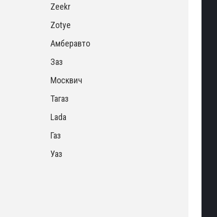
Zeekr
Zotye
Амберавто
Заз
Москвич
Тагаз
Lada
Газ
Уаз