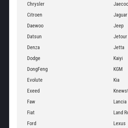
Chrysler
Jaeco
Citroen
Jaguar
Daewoo
Jeep
Datsun
Jetour
Denza
Jetta
Dodge
Kaiyi
DongFeng
KGM
Evolute
Kia
Exeed
Knewst
Faw
Lancia
Fiat
Land R
Ford
Lexus