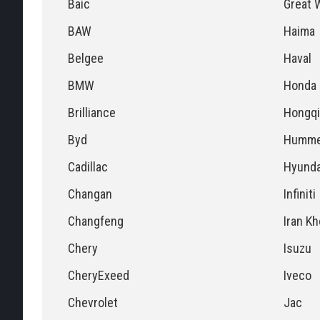
Baic
Great W
BAW
Haima
Belgee
Haval
BMW
Honda
Brilliance
Hongqi
Byd
Humme
Cadillac
Hyunda
Changan
Infiniti
Changfeng
Iran K
Chery
Isuzu
CheryExeed
Iveco
Chevrolet
Jac