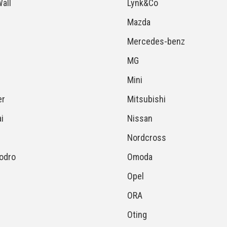
all
Lynk&Co
Mazda
Mercedes-benz
MG
Mini
r
Mitsubishi
i
Nissan
Nordcross
hodro
Omoda
Opel
ORA
Oting