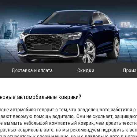
Доставка и оплата
Скидки
Произ
иновые автомобильные коврики?
оне автомобиля говорит о том, что владелец авто заботится 
вают весомую помощь водителю. Они не скользят, защищают с
ее вымыть небольшой компактный коврик, чем драить тексти
разных ковриков в авто, но мы рекомендуем подходить к воп
жно относитесь к своей машине, но и о владельце авто в цел