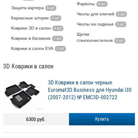
Фаркопы
9 шт
Защита картера
6 шт
Чехлы для ключей
3 шт
Каркасные шторки
4 шт
Чехлы на сиденья
3 шт
Коврики 3D в салон
4 шт
Щетки
Коврики в багажник
7 шт
стеклоочистителя
3 шт
Коврики в салон EVA
1 шт
3D Коврики в салон
3D Коврики в салон черные
Euromat3D Business для Hyundai i30
(2007-2012) № EMC3D-002722
6300 руб.
Купить