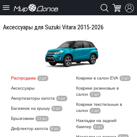
Аксессуары для Suzuki Vitara 2015-2026
Распродажа
Коврики в салон EVA
2 шт
3 шт
Аксессуары
Коврики резиновые в
салон
7 шт
Амортизаторы капота
5 шт
Коврики текстильные в
Багажник на крышу
6 шт
салон
1 шт
Брызговики
13 шт
Накладки на задний
бампер
6 шт
Дефлектор капота
6 шт
Накладки на пороги