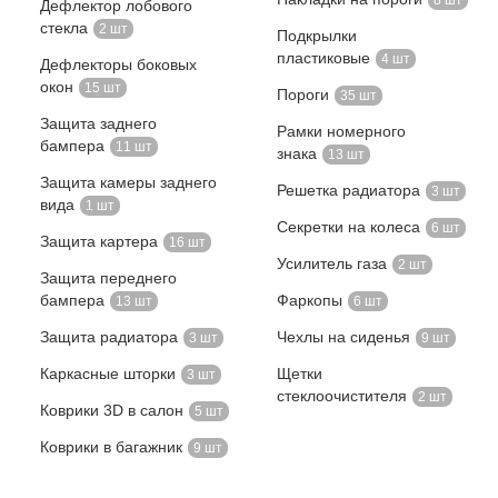
8 шт
Дефлектор лобового
стекла
2 шт
Подкрылки
пластиковые
4 шт
Дефлекторы боковых
окон
15 шт
Пороги
35 шт
Защита заднего
Рамки номерного
бампера
11 шт
знака
13 шт
Защита камеры заднего
Решетка радиатора
3 шт
вида
1 шт
Секретки на колеса
6 шт
Защита картера
16 шт
Усилитель газа
2 шт
Защита переднего
бампера
Фаркопы
13 шт
6 шт
Защита радиатора
Чехлы на сиденья
3 шт
9 шт
Каркасные шторки
Щетки
3 шт
стеклоочистителя
2 шт
Коврики 3D в салон
5 шт
Коврики в багажник
9 шт