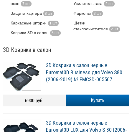
окон
Усилитель газа
7 шт
2 шт
Защита картера
Фаркопы
8 шт
3 шт
Каркасные шторки
Щетки
1 шт
стеклоочистителя
2 шт
Коврики 3D в салон
5 шт
3D Коврики в салон
3D Коврики в салон черные
Euromat3D Business для Volvo S80
(2006-2019) № EMC3D-005507
6900 руб.
Купить
3D Коврики в салон черные
Euromat3D LUX для Volvo S 80 (2006-