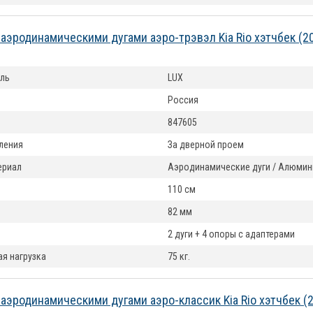
 аэродинамическими дугами аэро-трэвэл Kia Rio хэтчбек (2
ль
LUX
Россия
847605
ления
За дверной проем
териал
Аэродинамические дуги / Алюмин
110 см
82 мм
2 дуги + 4 опоры с адаптерами
я нагрузка
75 кг.
 аэродинамическими дугами аэро-классик Kia Rio хэтчбек (