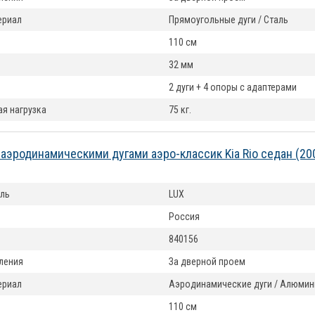
териал
Прямоугольные дуги / Сталь
110 см
32 мм
2 дуги + 4 опоры с адаптерами
я нагрузка
75 кг.
 аэродинамическими дугами аэро-классик Kia Rio седан (2
ль
LUX
Россия
840156
ления
За дверной проем
териал
Аэродинамические дуги / Алюмин
110 см