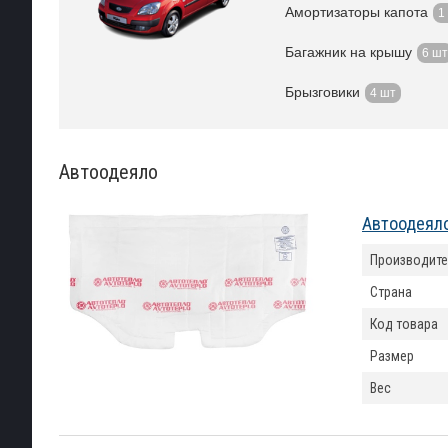
Амортизаторы капота
1
Багажник на крышу
6 шт
Брызговики
4 шт
Автоодеяло
Автоодеяло
Производите
Страна
Код товара
Размер
Вес