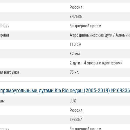
Россия
847636
ления
За дверной проем
териал
Аэродинамические дуги / Алюмин
110 см
82 мм
2 дуги + 4 опоры с адаптерами
я нагрузка
75 кг.
 прямоугольными дугами Kia Rio седан (2005-2019) № 6933
ль
LUX
Россия
693367
ления
За дверной проем