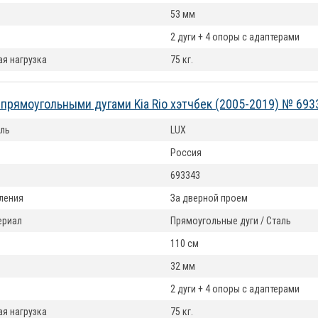
53 мм
2 дуги + 4 опоры с адаптерами
я нагрузка
75 кг.
 прямоугольными дугами Kia Rio хэтчбек (2005-2019) № 693
ль
LUX
Россия
693343
ления
За дверной проем
териал
Прямоугольные дуги / Сталь
110 см
32 мм
2 дуги + 4 опоры с адаптерами
я нагрузка
75 кг.