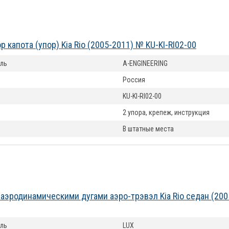
 капота (упор) Kia Rio (2005-2011) № KU-KI-RI02-00
ль
A-ENGINEERING
Россия
KU-KI-RI02-00
2 упора, крепеж, инструкция
В штатные места
 аэродинамическими дугами аэро-трэвэл Kia Rio седан (20
ль
LUX