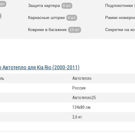
 шт
Защита картера
Подлокотники
6 шт
Каркасные шторки
Рамки номерно
4 шт
Коврики в багажник
Секретки на к
15 шт
 Автотепло для Kia Rio (2000-2011)
ль
Автотепло
Россия
Автотепло25
134x80 см.
2,6 кг.