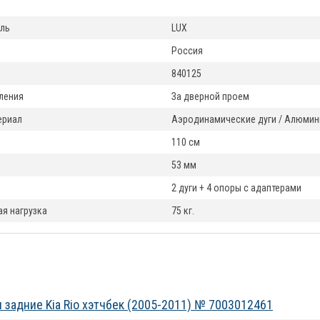
ль
LUX
Россия
840125
ления
За дверной проем
териал
Аэродинамические дуги / Алюмин
110 см
53 мм
2 дуги + 4 опоры с адаптерами
я нагрузка
75 кг.
 задние Kia Rio хэтчбек (2005-2011) № 7003012461