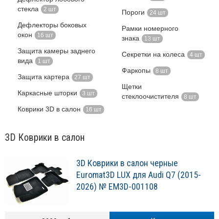
стекла
2 шт
Пороги
24 шт
Дефлекторы боковых
Рамки номерного
окон
16 шт
знака
13 шт
Защита камеры заднего
Секретки на колеса
4 шт
вида
1 шт
Фаркопы
8 шт
Защита картера
27 шт
Щетки
Каркасные шторки
3 шт
стеклоочистителя
8 шт
Коврики 3D в салон
16 шт
3D Коврики в салон
3D Коврики в салон черные
Euromat3D LUX для Audi Q7 (2015-
2026) № EM3D-001108