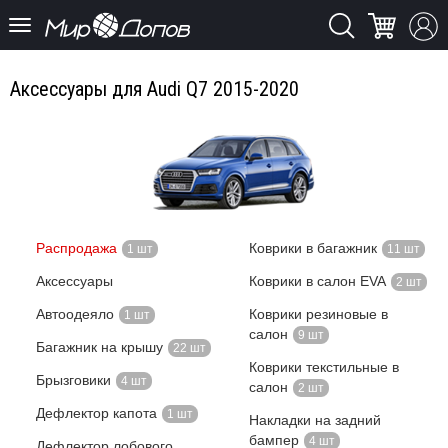
Аксессуары для Audi Q7 2015-2020
Распродажа
Коврики в багажник
1 шт
11 шт
Аксессуары
Коврики в салон EVA
2 шт
Автоодеяло
Коврики резиновые в
1 шт
салон
9 шт
Багажник на крышу
22 шт
Коврики текстильные в
Брызговики
4 шт
салон
2 шт
Дефлектор капота
1 шт
Накладки на задний
бампер
4 шт
Дефлектор лобового