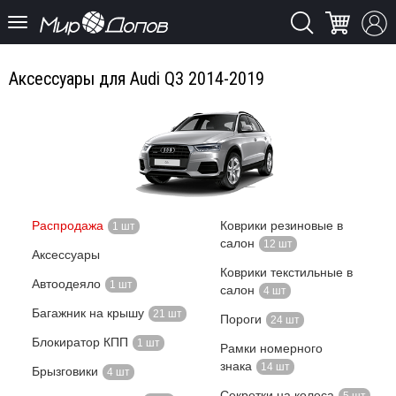
Аксессуары для Audi Q3 2014-2019
Распродажа
Коврики резиновые в
1 шт
салон
12 шт
Аксессуары
Коврики текстильные в
Автоодеяло
1 шт
салон
4 шт
Багажник на крышу
21 шт
Пороги
24 шт
Блокиратор КПП
1 шт
Рамки номерного
знака
14 шт
Брызговики
4 шт
Секретки на колеса