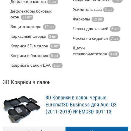
5 шт
Дефлектор капота
4 шт
Усилитель газа
2 шт
Дефлекторы боковых
окон
11 шт
Фаркопы
12 шт
Защита картера
12 шт
Чехлы для ключей
6 шт
Каркасные шторки
3 шт
Чехлы на сиденья
7 шт
Коврики 3D в салон
8 шт
Щетки
стеклоочистителя
3 шт
Коврики в багажник
8 шт
Коврики в салон EVA
2 шт
3D Коврики в салон
3D Коврики в салон черные
Euromat3D Business для Audi Q3
(2011-2019) № EMC3D-001113