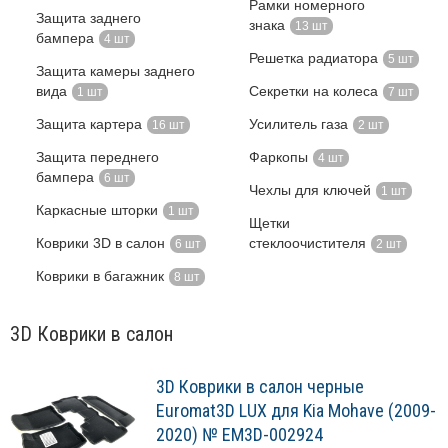
Рамки номерного
Защита заднего
знака
13 шт
бампера
4 шт
Решетка радиатора
5 шт
Защита камеры заднего
вида
Секретки на колеса
1 шт
7 шт
Защита картера
Усилитель газа
16 шт
2 шт
Защита переднего
Фаркопы
4 шт
бампера
6 шт
Чехлы для ключей
1 шт
Каркасные шторки
1 шт
Щетки
Коврики 3D в салон
стеклоочистителя
6 шт
2 шт
Коврики в багажник
8 шт
3D Коврики в салон
3D Коврики в салон черные
Euromat3D LUX для Kia Mohave (2009-
2020) № EM3D-002924