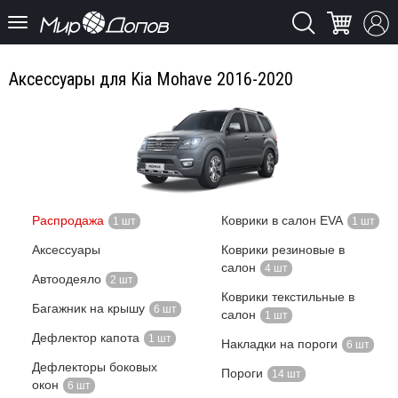
Аксессуары для Kia Mohave 2016-2020
Распродажа
Коврики в салон EVA
1 шт
1 шт
Аксессуары
Коврики резиновые в
салон
4 шт
Автоодеяло
2 шт
Коврики текстильные в
Багажник на крышу
6 шт
салон
1 шт
Дефлектор капота
1 шт
Накладки на пороги
6 шт
Дефлекторы боковых
Пороги
14 шт
окон
6 шт