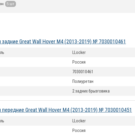
он
5 шт
 задние Great Wall Hover M4 (2013-2019) № 7030010461
ль
LLocker
Россия
7030010461
Полиуретан
2 задних брызговика
 передние Great Wall Hover M4 (2013-2019) № 7030010451
ль
LLocker
Россия