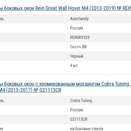
 боковых окон Rein Great Wall Hover М4 (2013-2019) № RE
ль
Autofamily
Россия
REINWV329
Скотч 3M
Черный
4 шт.
 боковых окон с хромированным молдингом Cobra Tuning 
 M4 (2013-2017) № G21113CR
ль
Cobra Tuning
Россия
G21113CR
ие
на боковые стекла