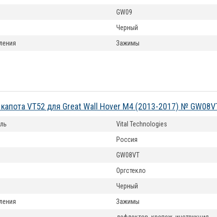
GW09
Черный
ления
Зажимы
капота VT52 для Great Wall Hover M4 (2013-2017) № GW08V
ль
Vital Technologies
Россия
GW08VT
Оргстекло
Черный
ления
Зажимы