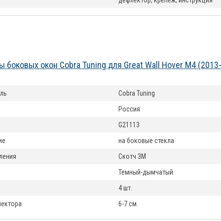
дефлектор, крепеж, инструкция
 боковых окон Cobra Tuning для Great Wall Hover M4 (2013
ль
Cobra Tuning
Россия
G21113
ие
на боковые стекла
ления
Скотч 3М
Темный-дымчатый
4 шт.
лектора
6-7 см.