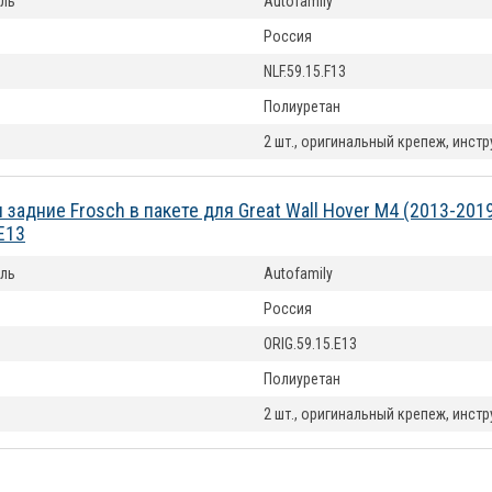
ль
Autofamily
Россия
NLF.59.15.F13
Полиуретан
2 шт., оригинальный крепеж, инст
 задние Frosch в пакете для Great Wall Hover M4 (2013-201
E13
ль
Autofamily
Россия
ORIG.59.15.E13
Полиуретан
2 шт., оригинальный крепеж, инст