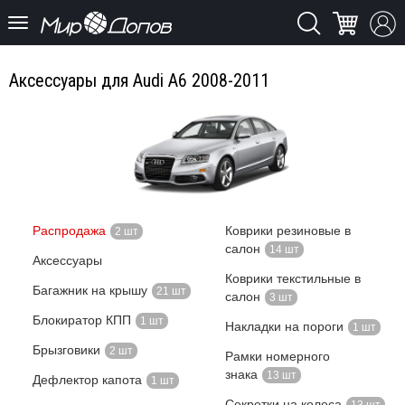
Аксессуары для Audi A6 2008-2011
Распродажа
Коврики резиновые в
2 шт
салон
14 шт
Аксессуары
Коврики текстильные в
Багажник на крышу
21 шт
салон
3 шт
Блокиратор КПП
1 шт
Накладки на пороги
1 шт
Брызговики
2 шт
Рамки номерного
знака
13 шт
Дефлектор капота
1 шт
Секретки на колеса
13 шт