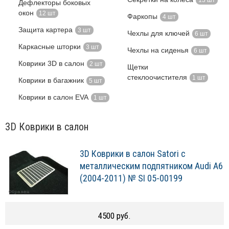
Дефлекторы боковых
окон
12 шт
Фаркопы
4 шт
Защита картера
3 шт
Чехлы для ключей
6 шт
Каркасные шторки
3 шт
Чехлы на сиденья
6 шт
Коврики 3D в салон
2 шт
Щетки
стеклоочистителя
1 шт
Коврики в багажник
5 шт
Коврики в салон EVA
1 шт
3D Коврики в салон
3D Коврики в салон Satori с
металлическим подпятником Audi A6
(2004-2011) № SI 05-00199
4500 руб.