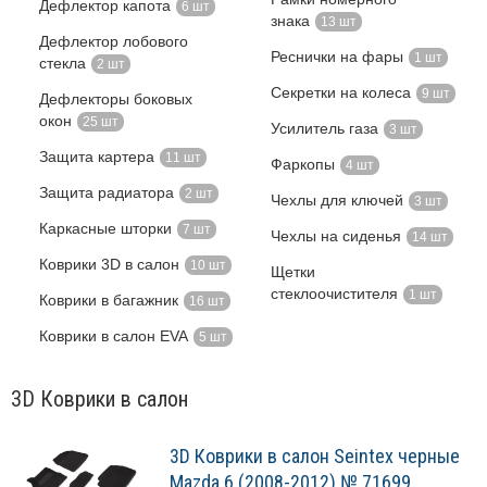
Дефлектор капота
6 шт
знака
13 шт
Дефлектор лобового
Реснички на фары
1 шт
стекла
2 шт
Секретки на колеса
9 шт
Дефлекторы боковых
окон
25 шт
Усилитель газа
3 шт
Защита картера
11 шт
Фаркопы
4 шт
Защита радиатора
2 шт
Чехлы для ключей
3 шт
Каркасные шторки
7 шт
Чехлы на сиденья
14 шт
Коврики 3D в салон
10 шт
Щетки
стеклоочистителя
1 шт
Коврики в багажник
16 шт
Коврики в салон EVA
5 шт
3D Коврики в салон
3D Коврики в салон Seintex черные
Mazda 6 (2008-2012) № 71699