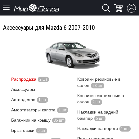
Аксессуары для Mazda 6 2007-2010
Распродажа
Коврики резиновые в
2 шт
салон
23 шт
Аксессуары
Коврики текстильные в
Автоодеяло
1 шт
салон
2 шт
Амортизаторы капота
1 шт
Накладки на задний
бампер
5 шт
Багажник на крышу
35 шт
Накладки на пороги
1 шт
Брызговики
5 шт
Рамки номерного