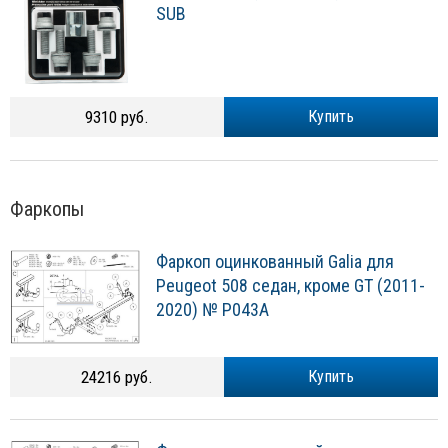
SUB
9310 руб.
Купить
Фаркопы
Фаркоп оцинкованный Galia для
Peugeot 508 седан, кроме GT (2011-
2020) № P043A
24216 руб.
Купить