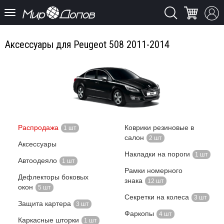
Аксессуары для Peugeot 508 2011-2014
Распродажа
Коврики резиновые в
1 шт
салон
2 шт
Аксессуары
Накладки на пороги
1 шт
Автоодеяло
1 шт
Рамки номерного
Дефлекторы боковых
знака
12 шт
окон
5 шт
Секретки на колеса
3 шт
Защита картера
3 шт
Фаркопы
4 шт
Каркасные шторки
1 шт