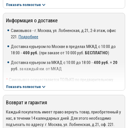
оборудования используются высокоточные станы и передовые
Показать полностью
технологические решения.
Профессионализм, опыт и компетентность специалистов
Информация о доставке
компании в сочетании с применением высококачественных
материалов позволяет создавать качественные изделия,
Самовывоз - г. Москва, ул. Лобненская, д.21, 2-й этаж, офис
отвечающие международным стандартам и нормам. Благодаря
221.
Подробнее
этому ООО «Компания ТСС» имеет тесные партнерские
Доставка курьером по Москве в пределах МКАД с 10:00 до
отношения с ведущими автосалонами столицы и регионов.
18:00 -
400 руб.
(при заказе от 10 000 руб.
БЕСПЛАТНО
)
Преимущества использования продукции ТСС:
Доставка курьером за МКАД с 10:00 до 18:00 -
400 руб.
+
20
Эстетичность – изделия создаются с учетом современных
руб.
за каждый км. от МКАД
модных тенденций в дизайне;
*
Самовывоз осуществляется ТОЛЬКО по предварительному
Прочность – нержавеющая сталь высшего класса способна
согласованию с менеджером!
Показать полностью
выдерживать значительные механические и
**
Доставка осуществляется до подъезда, либо до ближайшего
аэродинамические нагрузки;
места, где можно припарковать автомобиль (шлагбаум,
Возврат и гарантия
проходная ТЦ или БЦ).
Износостойкость – аксессуары не боятся воздействия
***
Доставка до квартиры/офиса платная: + 100 руб. за заказ
Каждый покупатель имеет право вернуть товар, приобретенный у
щелочей, кислот и реагентов, которые используются в зимний
весом до 10 кг., +200 руб. за заказ весом свыше 10 кг.
нас, в течении 14 календарных дней. Для этого необходимо
период;
подъехать по адресу: г. Москва, ул. Лобненская, д.21, оф. 221.
РЕГИОНАЛЬНАЯ ДОСТАВКА ПО РОССИИ, БЕЛАРУСИИ И