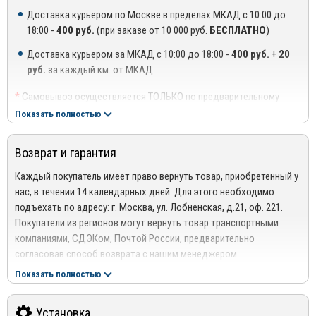
этому ООО «Компания ТСС» имеет тесные партнерские
Доставка курьером по Москве в пределах МКАД с 10:00 до
отношения с ведущими автосалонами столицы и регионов.
18:00 -
400 руб.
(при заказе от 10 000 руб.
БЕСПЛАТНО
)
Преимущества использования продукции ТСС:
Доставка курьером за МКАД с 10:00 до 18:00 -
400 руб.
+
20
Эстетичность – изделия создаются с учетом современных
руб.
за каждый км. от МКАД
модных тенденций в дизайне;
*
Самовывоз осуществляется ТОЛЬКО по предварительному
Прочность – нержавеющая сталь высшего класса способна
согласованию с менеджером!
Показать полностью
выдерживать значительные механические и
**
Доставка осуществляется до подъезда, либо до ближайшего
аэродинамические нагрузки;
места, где можно припарковать автомобиль (шлагбаум,
Возврат и гарантия
проходная ТЦ или БЦ).
Износостойкость – аксессуары не боятся воздействия
***
Доставка до квартиры/офиса платная: + 100 руб. за заказ
Каждый покупатель имеет право вернуть товар, приобретенный у
щелочей, кислот и реагентов, которые используются в зимний
весом до 10 кг., +200 руб. за заказ весом свыше 10 кг.
нас, в течении 14 календарных дней. Для этого необходимо
период;
подъехать по адресу: г. Москва, ул. Лобненская, д.21, оф. 221.
РЕГИОНАЛЬНАЯ ДОСТАВКА ПО РОССИИ, БЕЛАРУСИИ И
Устойчивость к коррозии – обработка продукции по особой
Покупатели из регионов могут вернуть товар транспортными
КАЗАХСТАНУ
технологии гарантирует высокую коррозийную стойкость;
компаниями, СДЭКом, Почтой России, предварительно
Стоимость доставки от 1000 руб. рассчитывается
согласовав способ возврата с нашим менеджером.
Экологичность и легкость в уходе – изделия не выделяют в
менеджером!
Подробнее сморите в разделе
Возврат
атмосферу вредных и токсичных веществ, очищаются при
Показать полностью
Отправка дефлекторов капота производится по 100% оплате
помощи обычных моющих составов.
Гарантия
за товар и доставку!
На весь ассортимент представленный в интернет-магазине
Установка