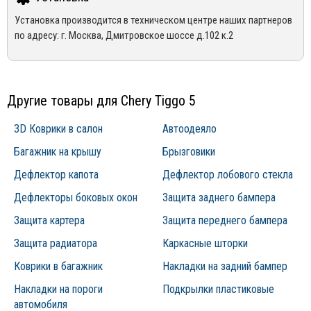
Еще одной немаловажной особенностью продукции компании
Mirdopov, распространяются гарантия производителей.
Для уточнения наличия товара на складе, Вы можете оформить
выступает простота и надежность монтажа. Все аксессуары
Установка производится в техническом центре наших партнеров
*Гарантия не распространяется на товары с дефектами,
заказ, либо связаться с нашим менеджером по телефонам +7
плотно фиксируются к поверхности кузова и не требуют каких-
по адресу: г. Москва, Дмитровское шоссе д.102 к.2
возникшими по вине покупателя, в следствии не правильной
(495) 162-90-92, +7 (800) 250-01-76, либо по email:
либо доработок. Благодаря этому обеспечивается жесткость
эксплуатации конкретного товара
sales@mirdopov.ru
крепления, отсутствие вибрации во время движения, а также
высокие декоративные и защитные функции.
Другие товары для Chery Tiggo 5
3D Коврики в салон
Автоодеяло
Багажник на крышу
Брызговики
Дефлектор капота
Дефлектор лобового стекла
Дефлекторы боковых окон
Защита заднего бампера
Защита картера
Защита переднего бампера
Защита радиатора
Каркасные шторки
Коврики в багажник
Накладки на задний бампер
Накладки на пороги
Подкрылки пластиковые
автомобиля