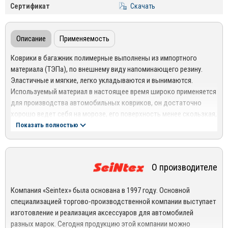
Сертификат
Скачать
Описание
Применяемость
Коврики в багажник полимерные выполнены из импортного
материала (ТЭПа), по внешнему виду напоминающего резину.
Эластичные и мягкие, легко укладываются и вынимаются.
Используемый материал в настоящее время широко применяется
для производства автомобильных ковриков, он достаточно
хорошо ведет себя на морозе, его поверхность менее скользкая,
чем у пластикового.
Показать полностью
Прочность – при изготовлении своей продукции компания
использует современные высокотехнологичные материалы,
О производителе
которые хорошо выдерживают серьезные нагрузки,
сохраняя безупречный внешний вид;
Компания «Seintex» была основана в 1997 году. Основной
Коврики с рисунком «сетка» отличаются долговечностью –
специализацией торгово-производственной компании выступает
изделия не протираются и не рвутся. Высокую устойчивость к
изготовление и реализация аксессуаров для автомобилей
внешним воздействиям обеспечивается за счет
разных марок. Сегодня продукцию этой компании можно