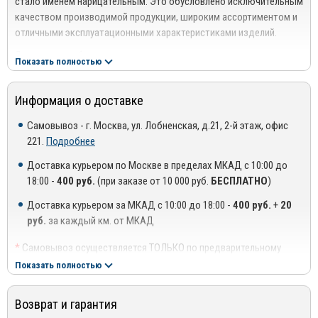
стало именем нарицательным. Это обусловлено исключительным
качеством производимой продукции, широким ассортиментом и
отличными эксплуатационными характеристиками изделий.
Являясь разработчиком и первопроходцем в своем направлении,
Показать полностью
компания постоянно стремится повысить качество своей
продукции и уровень обслуживания. Результатом кропотливой
Информация о доставке
работы выступает функциональность предлагаемых
аксессуаров – они эффективно защищают авто от негативного
Самовывоз - г. Москва, ул. Лобненская, д.21, 2-й этаж, офис
воздействия факторов окружающей среды, способствуют
221.
Подробнее
сокращению затрат на техобслуживание и увеличению срока
службы самого автомобиля.
Доставка курьером по Москве в пределах МКАД с 10:00 до
18:00 -
400 руб.
(при заказе от 10 000 руб.
БЕСПЛАТНО
)
Ассортимент компании
Autofamily
представлен следующими
товарными позициями:
Доставка курьером за МКАД с 10:00 до 18:00 -
400 руб.
+
20
руб.
за каждый км. от МКАД
Брызговики;
*
Самовывоз осуществляется ТОЛЬКО по предварительному
Коврики в салон и багажное отделение;
согласованию с менеджером!
Показать полностью
Защита картера;
**
Доставка осуществляется до подъезда, либо до ближайшего
места, где можно припарковать автомобиль (шлагбаум,
Подкрылки (защита колесных арок);
Возврат и гарантия
проходная ТЦ или БЦ).