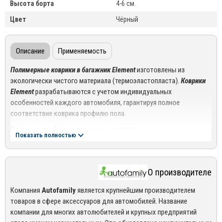
Высота борта
4-6 см.
Цвет
Чёрный
Описание
Применяемость
Полимерные коврики в багажник
Element
изготовлены из
экологически чистого материала (термоэластопласта).
Коврики
Element
разрабатываются с учетом индивидуальных
особенностей каждого автомобиля, гарантируя полное
соответствие коврика профилю пола.
Основные свойства полимерных ковриков
:
Показать полностью
Антискользящая поверхность;
Устойчивость к щелочам, кислотам и другим химическим
О производителе
веществам;
Компания
Autofamily
является крупнейшим производителем
Сохраняет форму и прочность при тмепературе от -50 до +50;
товаров в сфере аксессуаров для автомобилей. Название
Износостойкость.
компании для многих автолюбителей и крупных предприятий