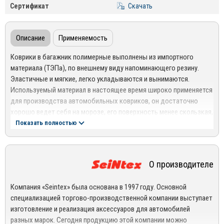
Сертификат
Скачать
Описание
Применяемость
Коврики в багажник полимерные выполнены из импортного
материала (ТЭПа), по внешнему виду напоминающего резину.
Эластичные и мягкие, легко укладываются и вынимаются.
Используемый материал в настоящее время широко применяется
для производства автомобильных ковриков, он достаточно
хорошо ведет себя на морозе, его поверхность менее скользкая,
чем у пластикового.
Показать полностью
Прочность – при изготовлении своей продукции компания
использует современные высокотехнологичные материалы,
О производителе
которые хорошо выдерживают серьезные нагрузки,
сохраняя безупречный внешний вид;
Компания «Seintex» была основана в 1997 году. Основной
Коврики с рисунком «сетка» отличаются долговечностью –
специализацией торгово-производственной компании выступает
изделия не протираются и не рвутся. Высокую устойчивость к
изготовление и реализация аксессуаров для автомобилей
внешним воздействиям обеспечивается за счет
разных марок. Сегодня продукцию этой компании можно