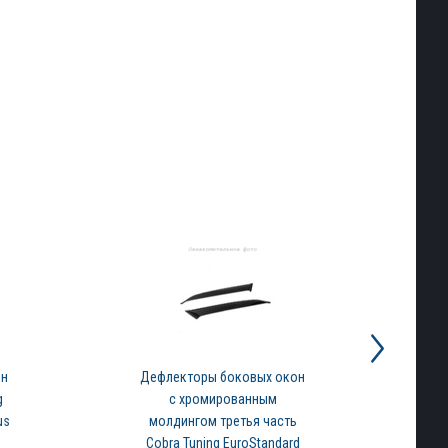
он
Дефлекторы боковых окон
Д
g
с хромированным
us
молдингом третья часть
Cobra Tuning EuroStandard