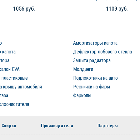
1056 руб.
1109 руб.
о
Амортизаторы капота
 капота
Дефлектор лобового стекла
ртера
Защита радиатора
салон EVA
Молдинги
 пластиковые
Подлокотники на авто
на крышу автомобиля
Реснички на фары
газа
Фаркопы
клоочистителя
Скидки
Производители
Партнеры