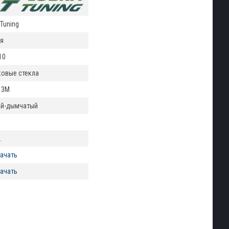
Tuning
я
10
ковые стекла
 3М
й-дымчатый
.
ачать
ачать