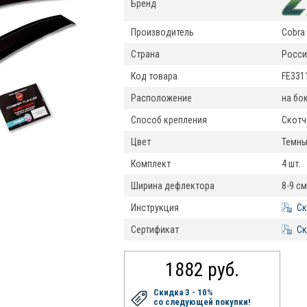
Бренд
Производитель
Cobra 
Страна
Росси
Код товара
FE331
Расположение
на бо
Способ крепления
Скотч
Цвет
Темны
Комплект
4 шт.
Ширина дефлектора
8-9 см
Инструкция
Ск
Сертификат
Ск
1882 руб.
Скидка 3 - 10%
со следующей покупки!