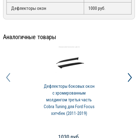
деятельности
Autofamily
также занимается дистрибуцией
Дефлекторы окон
1000 руб.
товаров в OEM и OES каналах – компания осуществляет поставку
оригинальных компонентов и аксессуаров для автомобилей
разных модификаций.
Аналогичные товары
Дефлекторы боковых окон
с хромированным
молдингом третья часть
Cobra Tuning для Ford Focus
хэтчбек (2011-2019)
1030 руб.