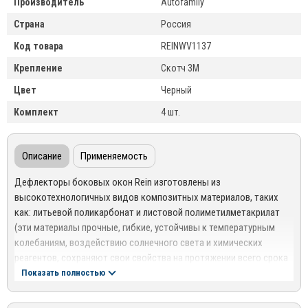
Производитель
Autofamily
Страна
Россия
Код товара
REINWV1137
Крепление
Скотч 3M
Цвет
Черный
Комплект
4 шт.
Описание
Применяемость
Дефлекторы боковых окон Rein изготовлены из
высокотехнологичных видов композитных материалов, таких
как: литьевой поликарбонат и листовой полиметилметакрилат
(эти материалы прочные, гибкие, устойчивы к температурным
колебаниям, воздействию солнечного света и химических
реагентов, сохраняют свои свойства на протяжении всего срока
эксплуатации), путем применения современных технологий
Показать полностью
лазерного 3D-сканирования.