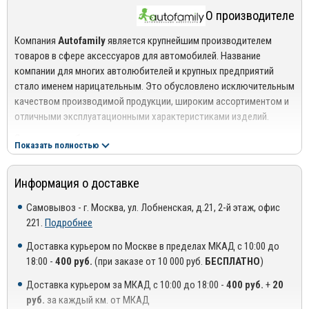
Дефлекторы боковых стекол фиксируются к поверхности
О производителе
кузова автомобиля посредством двустороннего скотча 3M,
известного своей надежностью и качеством.
Компания
Autofamily
является крупнейшим производителем
Преимущества
ветровиков
Rein
:
товаров в сфере аксессуаров для автомобилей. Название
компании для многих автолюбителей и крупных предприятий
Контроль микроклимата в салоне.
стало именем нарицательным. Это обусловлено исключительным
качеством производимой продукции, широким ассортиментом и
Надежная фиксация при помощи оригинального скотча 3М.
отличными эксплуатационными характеристиками изделий.
Выгодная цена.
Являясь разработчиком и первопроходцем в своем направлении,
Показать полностью
Точное соответствие геометрии.
компания постоянно стремится повысить качество своей
продукции и уровень обслуживания. Результатом кропотливой
Материал, стойкий температурному воздействию и реагентам.
Информация о доставке
работы выступает функциональность предлагаемых
аксессуаров – они эффективно защищают авто от негативного
Самовывоз - г. Москва, ул. Лобненская, д.21, 2-й этаж, офис
воздействия факторов окружающей среды, способствуют
221.
Подробнее
сокращению затрат на техобслуживание и увеличению срока
службы самого автомобиля.
Доставка курьером по Москве в пределах МКАД с 10:00 до
18:00 -
400 руб.
(при заказе от 10 000 руб.
БЕСПЛАТНО
)
Ассортимент компании
Autofamily
представлен следующими
товарными позициями:
Доставка курьером за МКАД с 10:00 до 18:00 -
400 руб.
+
20
руб.
за каждый км. от МКАД
Брызговики;