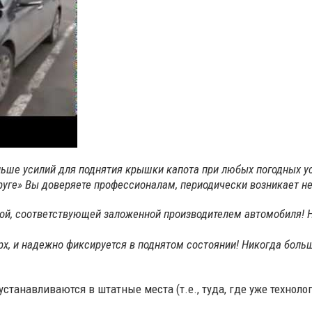
еньше усилий для поднятия крышки капота при любых погодных у
руге» Вы доверяете профессионалам, периодически возникает н
ой, соответствующей заложенной производителем автомобиля! Н
рх, и надежно фиксируется в поднятом состоянии! Никогда боль
станавливаются в штатные места (т.е., туда, где уже технол