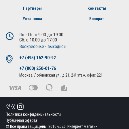
Партнеры
Контакты
Дизайн
– внешний вид кронштейнов, а так же окраска
гармонично вписывается в интерьер и экстерьер автомобиля.
Установка
Возврат
Установленные кронштейны и амортизаторы не выделяются в
подкапотном пространстве и выглядят как штатные механизмы,
Пн - Пт: с 9:00 до 19:00
внешние заводские зазоры кузовных деталей остаются
Сб: с 10:00 до 17:00
неизменными.
Воскресенье - выходной
ВАЖНО!
+7 (495) 162-90-92
Гарантия - 3 года;
+7 (800) 250-01-76
Не требуется дополнительной подготовки для установки;
Москва, Лобненская ул., д.21, 2-й этаж, офис 221
Устанавливается в штатные отверстия;
При установке комплекта упоров капота в конструкцию автомобиля
не вносятся изменения, что не влечет за собой снятия с гарантии у
диллера;
Политика конфиденциальности
Штатный упор остается на автомобиле в рабочем состоянии и, при
Публичная оферта
необходимости, может использоваться как дублирующее
© Все права защищены. 2010-2026. Интернет магазин
устройство