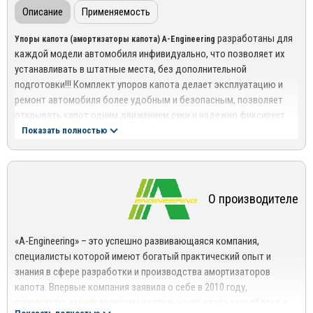
Описание
Применяемость
разработаны для
Упоры капота (амортизаторы капота) A-Engineering
каждой модели автомобиля инфивидуально, что позволяет их
устанавливать в штатные места, без дополнительной
подготовки!!! Комплект упоров капота делает эксплуатацию и
ремонт автомобиля более удобным и безопасным, позволяет
открывать капот одним движением руки и надежно фиксирует
его в верхнем положении.
Показать полностью
О производителе
«A-Engineering» – это успешно развивающаяся компания,
специалисты которой имеют богатый практический опыт и
знания в сфере разработки и производства амортизаторов
капота. Впервые компания заявила о себе в 2010 году,
приоритетным направлением деятельности стала разработка и