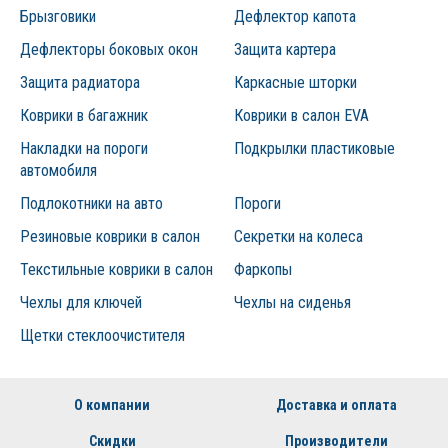
самому.
Брызговики
Дефлектор капота
- высота подъема крышки капота остается комфортной,
Дефлекторы боковых окон
Защита картера
соответствующей заложенной производителем автомобиля! Нет
Защита радиатора
Каркасные шторки
проблем с доступом в подкапотное пространство!
Коврики в багажник
Коврики в салон EVA
- крышка капота плавно и уверенно поднимается вверх, и надежно
Накладки на пороги
Подкрылки пластиковые
фиксируется в поднятом состоянии! Никогда больше Ваш
автомобиля
автомобиль не будет напоминать аллигатора, пытающегося
захлопнуть на Вас железные челюсти!
Подлокотники на авто
Пороги
Удобство монтажа
- кронштейны и амортизаторы
Резиновые коврики в салон
Секретки на колеса
устанавливаются в штатные места (т.е., туда, где уже
Текстильные коврики в салон
Фаркопы
технологически присутствуют крепёжные, резьбовые
соединения или технологические отверстия).
Чехлы для ключей
Чехлы на сиденья
- Вам не нужно дополнительно дорабатывать места под установку!
Щетки стеклоочистителя
Весь необходимый инструмент - два гаечных ключа и 10 -15 минут
свободного времени.
О компании
Доставка и оплата
- установленный пневмогидравлический/газовый упор не требует
специального обслуживания и регулировок.
Скидки
Производители